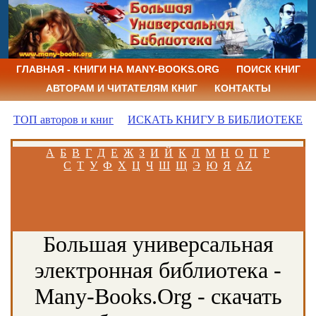
ГЛАВНАЯ - КНИГИ НА MANY-BOOKS.ORG
ПОИСК КНИГ
АВТОРАМ И ЧИТАТЕЛЯМ КНИГ
КОНТАКТЫ
ТОП авторов и книг
ИСКАТЬ КНИГУ В БИБЛИОТЕКЕ
А
Б
В
Г
Д
Е
Ж
З
И
Й
К
Л
М
Н
О
П
Р
С
Т
У
Ф
Х
Ц
Ч
Ш
Щ
Э
Ю
Я
AZ
Большая универсальная
электронная библиотека -
Many-Books.Org - скачать