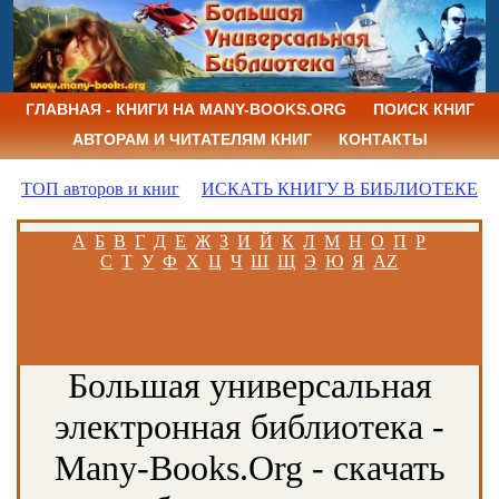
ГЛАВНАЯ - КНИГИ НА MANY-BOOKS.ORG
ПОИСК КНИГ
АВТОРАМ И ЧИТАТЕЛЯМ КНИГ
КОНТАКТЫ
ТОП авторов и книг
ИСКАТЬ КНИГУ В БИБЛИОТЕКЕ
А
Б
В
Г
Д
Е
Ж
З
И
Й
К
Л
М
Н
О
П
Р
С
Т
У
Ф
Х
Ц
Ч
Ш
Щ
Э
Ю
Я
AZ
Большая универсальная
электронная библиотека -
Many-Books.Org - скачать