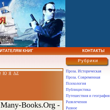
ЧИТАТЕЛЯМ КНИГ
КОНТАКТЫ
Рубрики
Проза. Историческая
Э
Ю
Я
AZ
Проза. Современная
Психология
Публицистика
Путешествия и география
Развлечения
 Many-Books.Org -
Разное