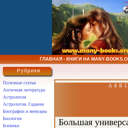
ГЛАВНАЯ - КНИГИ НА MANY-BOOKS.
Рубрики
Полезные статьи
А
Б
В
Г
Античная литература
Астрология
Астрология. Гадание
Биографии и мемуары
Биология
Большая универса
Боевики