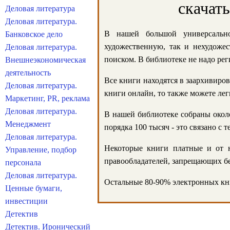
скачат
Деловая литература
Деловая литература.
В нашей большой универсально
Банковское дело
художественную, так и нехудожес
Деловая литература.
поиском. В библиотеке не надо реги
Внешнеэкономическая
деятельность
Все книги находятся в заархивиров
Деловая литература.
книги онлайн, то также можете лег
Маркетинг, PR, реклама
Деловая литература.
В нашей библиотеке собраны около
Менеджмент
порядка 100 тысяч - это связано с
Деловая литература.
Некоторые книги платные и от н
Управление, подбор
правообладателей, запрещающих бе
персонала
Деловая литература.
Остальные 80-90% электронных кни
Ценные бумаги,
инвестиции
Детектив
Детектив. Иронический