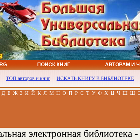
ORG
ПОИСК КНИГ
АВТОРАМ И 
ТОП авторов и книг
ИСКАТЬ КНИГУ В БИБЛИОТЕКЕ
Д
Е
Ж
З
И
Й
К
Л
М
Н
О
П
Р
С
Т
У
Ф
Х
Ц
Ч
Ш
Щ
льная электронная библиотека -