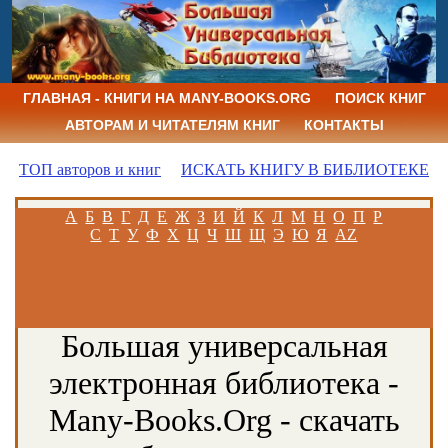
ГЛАВНАЯ - КНИГИ НА MANY-BOOKS.ORG
ПОИСК КНИГ
АВТОРАМ И ЧИТАТЕЛЯМ КНИГ
КОНТАКТЫ
ТОП авторов и книг
ИСКАТЬ КНИГУ В БИБЛИОТЕКЕ
А
Б
В
Г
Д
Е
Ж
З
И
Й
К
Л
М
Н
О
П
Р
С
Т
У
Ф
Х
Ц
Ч
Ш
Щ
Э
Ю
Я
AZ
Большая универсальная
электронная библиотека -
Many-Books.Org - скачать