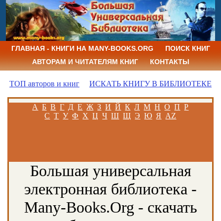
ГЛАВНАЯ - КНИГИ НА MANY-BOOKS.ORG
ПОИСК КНИГ
АВТОРАМ И ЧИТАТЕЛЯМ КНИГ
КОНТАКТЫ
ТОП авторов и книг
ИСКАТЬ КНИГУ В БИБЛИОТЕКЕ
А
Б
В
Г
Д
Е
Ж
З
И
Й
К
Л
М
Н
О
П
Р
С
Т
У
Ф
Х
Ц
Ч
Ш
Щ
Э
Ю
Я
AZ
Большая универсальная
электронная библиотека -
Many-Books.Org - скачать