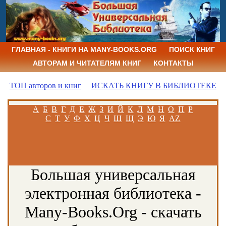
ГЛАВНАЯ - КНИГИ НА MANY-BOOKS.ORG
ПОИСК КНИГ
АВТОРАМ И ЧИТАТЕЛЯМ КНИГ
КОНТАКТЫ
ТОП авторов и книг
ИСКАТЬ КНИГУ В БИБЛИОТЕКЕ
А
Б
В
Г
Д
Е
Ж
З
И
Й
К
Л
М
Н
О
П
Р
С
Т
У
Ф
Х
Ц
Ч
Ш
Щ
Э
Ю
Я
AZ
Большая универсальная
электронная библиотека -
Many-Books.Org - скачать