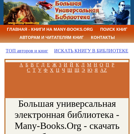
ГЛАВНАЯ - КНИГИ НА MANY-BOOKS.ORG
ПОИСК КНИГ
АВТОРАМ И ЧИТАТЕЛЯМ КНИГ
КОНТАКТЫ
ТОП авторов и книг
ИСКАТЬ КНИГУ В БИБЛИОТЕКЕ
А
Б
В
Г
Д
Е
Ж
З
И
Й
К
Л
М
Н
О
П
Р
С
Т
У
Ф
Х
Ц
Ч
Ш
Щ
Э
Ю
Я
AZ
Большая универсальная
электронная библиотека -
Many-Books.Org - скачать