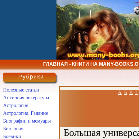
ГЛАВНАЯ - КНИГИ НА MANY-BOOKS.
Рубрики
Полезные статьи
А
Б
В
Г
Античная литература
Астрология
Астрология. Гадание
Биографии и мемуары
Биология
Большая универса
Боевики