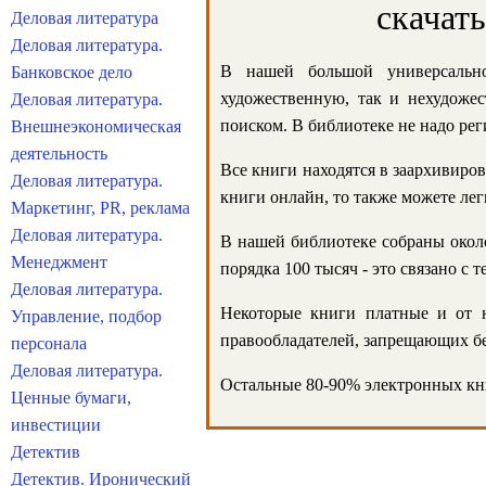
скачат
Деловая литература
Деловая литература.
В нашей большой универсально
Банковское дело
художественную, так и нехудожес
Деловая литература.
поиском. В библиотеке не надо реги
Внешнеэкономическая
деятельность
Все книги находятся в заархивиров
Деловая литература.
книги онлайн, то также можете лег
Маркетинг, PR, реклама
Деловая литература.
В нашей библиотеке собраны около
Менеджмент
порядка 100 тысяч - это связано с
Деловая литература.
Некоторые книги платные и от н
Управление, подбор
правообладателей, запрещающих бе
персонала
Деловая литература.
Остальные 80-90% электронных кни
Ценные бумаги,
инвестиции
Детектив
Детектив. Иронический