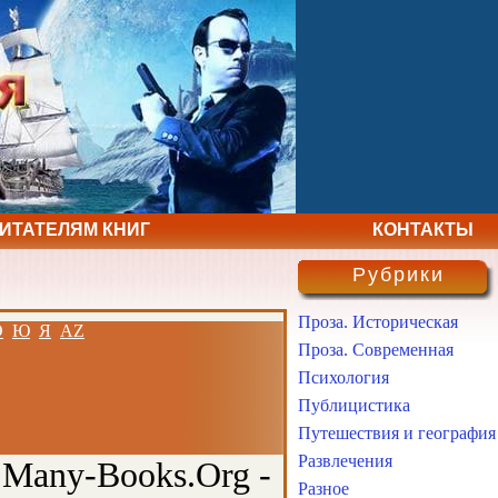
ЧИТАТЕЛЯМ КНИГ
КОНТАКТЫ
Рубрики
Проза. Историческая
Э
Ю
Я
AZ
Проза. Современная
Психология
Публицистика
Путешествия и география
Развлечения
 Many-Books.Org -
Разное