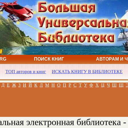
ORG
ПОИСК КНИГ
АВТОРАМ И 
ТОП авторов и книг
ИСКАТЬ КНИГУ В БИБЛИОТЕКЕ
Д
Е
Ж
З
И
Й
К
Л
М
Н
О
П
Р
С
Т
У
Ф
Х
Ц
Ч
Ш
Щ
льная электронная библиотека -