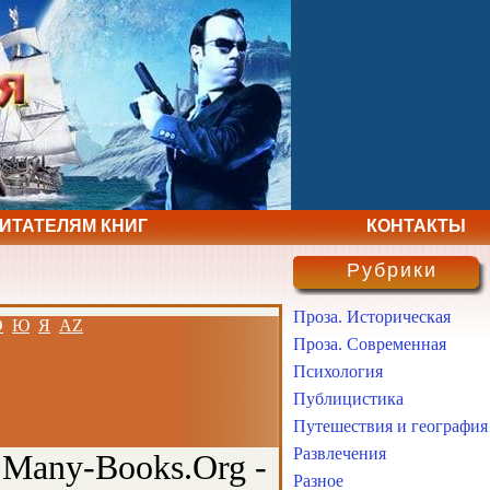
ЧИТАТЕЛЯМ КНИГ
КОНТАКТЫ
Рубрики
Проза. Историческая
Э
Ю
Я
AZ
Проза. Современная
Психология
Публицистика
Путешествия и география
Развлечения
 Many-Books.Org -
Разное