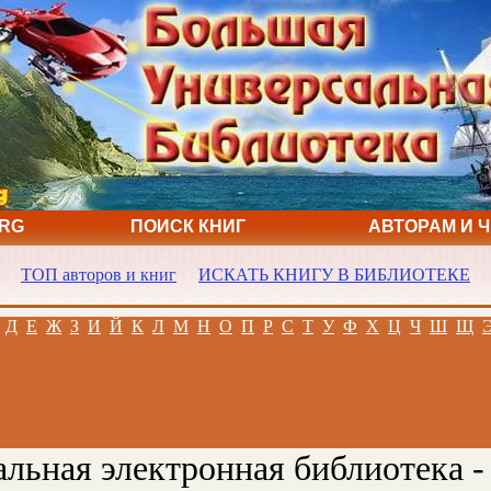
ORG
ПОИСК КНИГ
АВТОРАМ И 
ТОП авторов и книг
ИСКАТЬ КНИГУ В БИБЛИОТЕКЕ
Д
Е
Ж
З
И
Й
К
Л
М
Н
О
П
Р
С
Т
У
Ф
Х
Ц
Ч
Ш
Щ
льная электронная библиотека -