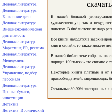
скачат
Деловая литература
Деловая литература.
В нашей большой универсально
Банковское дело
художественную, так и нехудожес
Деловая литература.
поиском. В библиотеке не надо реги
Внешнеэкономическая
деятельность
Все книги находятся в заархивиров
Деловая литература.
книги онлайн, то также можете лег
Маркетинг, PR, реклама
Деловая литература.
В нашей библиотеке собраны около
Менеджмент
порядка 100 тысяч - это связано с
Деловая литература.
Некоторые книги платные и от н
Управление, подбор
правообладателей, запрещающих бе
персонала
Деловая литература.
Остальные 80-90% электронных кни
Ценные бумаги,
инвестиции
Детектив
Детектив. Иронический