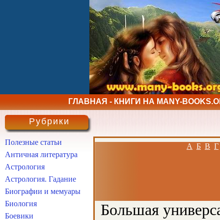
ГЛАВНАЯ - КНИГИ НА MANY-BOOKS.
Рубрики
Полезные статьи
А
Б
В
Г
Античная литература
Астрология
Астрология. Гадание
Биографии и мемуары
Биология
Большая универса
Боевики