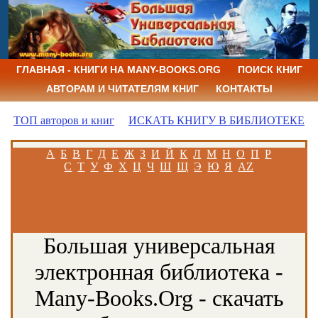
ГЛАВНАЯ - КНИГИ НА MANY-BOOKS.ORG
ПОИСК КНИГ
АВТОРАМ И ЧИТАТЕЛЯМ КНИГ
КОНТАКТЫ
ТОП авторов и книг
ИСКАТЬ КНИГУ В БИБЛИОТЕКЕ
А
Б
В
Г
Д
Е
Ж
З
И
Й
К
Л
М
Н
О
П
Р
С
Т
У
Ф
Х
Ц
Ч
Ш
Щ
Э
Ю
Я
AZ
Большая универсальная
электронная библиотека -
Many-Books.Org - скачать