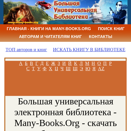
ГЛАВНАЯ - КНИГИ НА MANY-BOOKS.ORG
ПОИСК КНИГ
АВТОРАМ И ЧИТАТЕЛЯМ КНИГ
КОНТАКТЫ
ТОП авторов и книг
ИСКАТЬ КНИГУ В БИБЛИОТЕКЕ
А
Б
В
Г
Д
Е
Ж
З
И
Й
К
Л
М
Н
О
П
Р
С
Т
У
Ф
Х
Ц
Ч
Ш
Щ
Э
Ю
Я
AZ
Большая универсальная
электронная библиотека -
Many-Books.Org - скачать