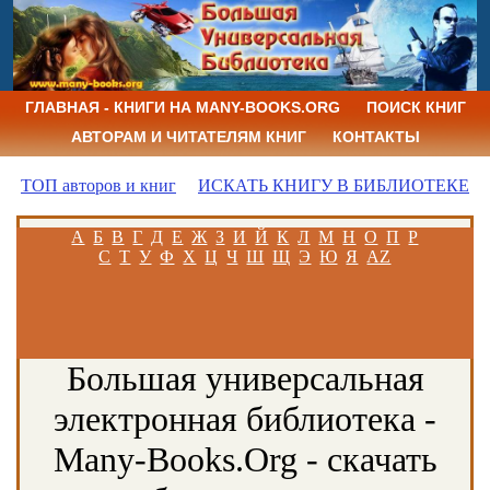
ГЛАВНАЯ - КНИГИ НА MANY-BOOKS.ORG
ПОИСК КНИГ
АВТОРАМ И ЧИТАТЕЛЯМ КНИГ
КОНТАКТЫ
ТОП авторов и книг
ИСКАТЬ КНИГУ В БИБЛИОТЕКЕ
А
Б
В
Г
Д
Е
Ж
З
И
Й
К
Л
М
Н
О
П
Р
С
Т
У
Ф
Х
Ц
Ч
Ш
Щ
Э
Ю
Я
AZ
Большая универсальная
электронная библиотека -
Many-Books.Org - скачать