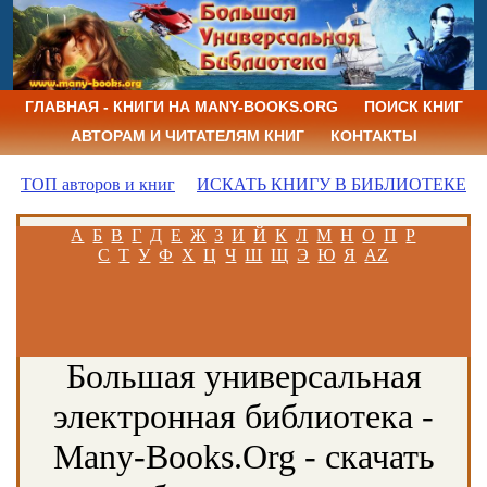
ГЛАВНАЯ - КНИГИ НА MANY-BOOKS.ORG
ПОИСК КНИГ
АВТОРАМ И ЧИТАТЕЛЯМ КНИГ
КОНТАКТЫ
ТОП авторов и книг
ИСКАТЬ КНИГУ В БИБЛИОТЕКЕ
А
Б
В
Г
Д
Е
Ж
З
И
Й
К
Л
М
Н
О
П
Р
С
Т
У
Ф
Х
Ц
Ч
Ш
Щ
Э
Ю
Я
AZ
Большая универсальная
электронная библиотека -
Many-Books.Org - скачать