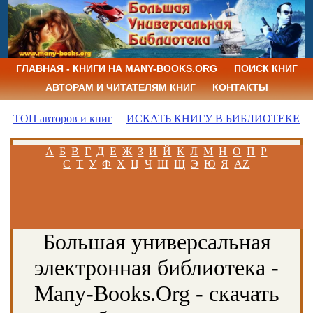
ГЛАВНАЯ - КНИГИ НА MANY-BOOKS.ORG
ПОИСК КНИГ
АВТОРАМ И ЧИТАТЕЛЯМ КНИГ
КОНТАКТЫ
ТОП авторов и книг
ИСКАТЬ КНИГУ В БИБЛИОТЕКЕ
А
Б
В
Г
Д
Е
Ж
З
И
Й
К
Л
М
Н
О
П
Р
С
Т
У
Ф
Х
Ц
Ч
Ш
Щ
Э
Ю
Я
AZ
Большая универсальная
электронная библиотека -
Many-Books.Org - скачать