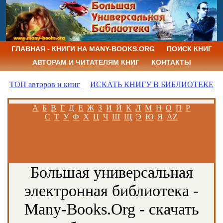
ГЛАВНАЯ - КНИГИ НА MANY-BOOKS.ORG
ПОИСК КНИГ
АВТОРАМ И ЧИТАТЕЛЯМ КНИГ
КОНТАКТЫ
ТОП авторов и книг
ИСКАТЬ КНИГУ В БИБЛИОТЕКЕ
А
Б
В
Г
Д
Е
Ж
З
И
Й
К
Л
М
Н
О
П
Р
С
Т
У
Ф
Х
Ц
Ч
Ш
Щ
Э
Ю
Я
AZ
Большая универсальная
электронная библиотека -
Many-Books.Org - скачать