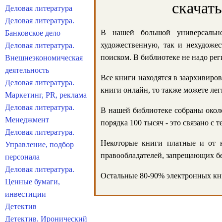
скачат
Деловая литература
Деловая литература.
В нашей большой универсально
Банковское дело
художественную, так и нехудожес
Деловая литература.
поиском. В библиотеке не надо реги
Внешнеэкономическая
деятельность
Все книги находятся в заархивиров
Деловая литература.
книги онлайн, то также можете лег
Маркетинг, PR, реклама
Деловая литература.
В нашей библиотеке собраны около
Менеджмент
порядка 100 тысяч - это связано с
Деловая литература.
Некоторые книги платные и от н
Управление, подбор
правообладателей, запрещающих бе
персонала
Деловая литература.
Остальные 80-90% электронных кни
Ценные бумаги,
инвестиции
Детектив
Детектив. Иронический