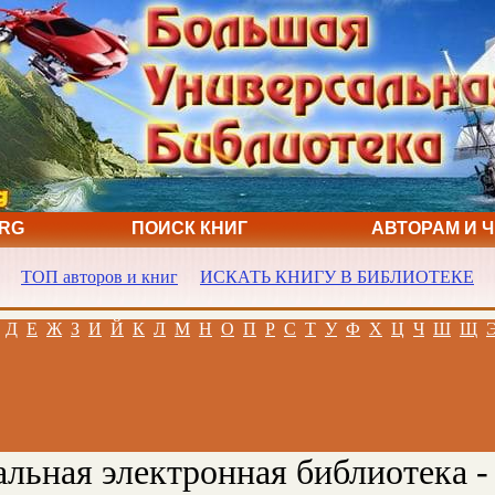
ORG
ПОИСК КНИГ
АВТОРАМ И 
ТОП авторов и книг
ИСКАТЬ КНИГУ В БИБЛИОТЕКЕ
Д
Е
Ж
З
И
Й
К
Л
М
Н
О
П
Р
С
Т
У
Ф
Х
Ц
Ч
Ш
Щ
льная электронная библиотека -