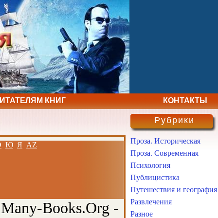
ЧИТАТЕЛЯМ КНИГ
КОНТАКТЫ
Рубрики
Проза. Историческая
Э
Ю
Я
AZ
Проза. Современная
Психология
Публицистика
Путешествия и география
Развлечения
 Many-Books.Org -
Разное