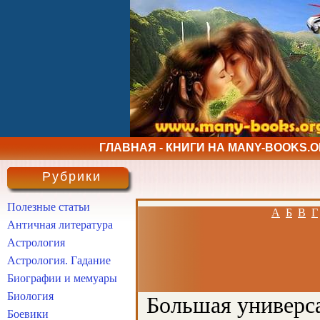
ГЛАВНАЯ - КНИГИ НА MANY-BOOKS.
Рубрики
Полезные статьи
А
Б
В
Г
Античная литература
Астрология
Астрология. Гадание
Биографии и мемуары
Биология
Большая универса
Боевики