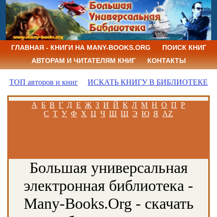
ГЛАВНАЯ - КНИГИ НА MANY-BOOKS.ORG
ПОИСК КНИГ
АВТОРАМ И ЧИТАТЕЛЯМ КНИГ
КОНТАКТЫ
ТОП авторов и книг
ИСКАТЬ КНИГУ В БИБЛИОТЕКЕ
А
Б
В
Г
Д
Е
Ж
З
И
Й
К
Л
М
Н
О
П
Р
С
Т
У
Ф
Х
Ц
Ч
Ш
Щ
Э
Ю
Я
AZ
Большая универсальная
электронная библиотека -
Many-Books.Org - скачать