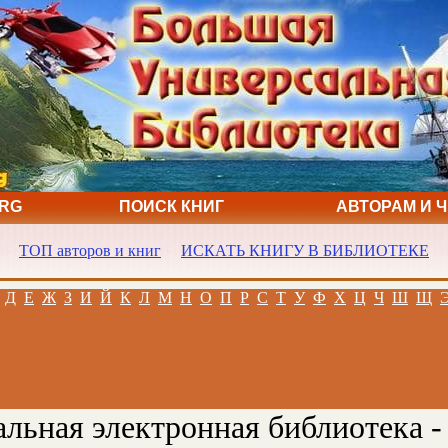
ORG
ПОИСК КНИГ
АВТОРАМ И 
ТОП авторов и книг
ИСКАТЬ КНИГУ В БИБЛИОТЕКЕ
Д
Е
Ж
З
И
Й
К
Л
М
Н
О
П
Р
С
Т
У
Ф
Х
Ц
Ч
Ш
Щ
льная электронная библиотека -