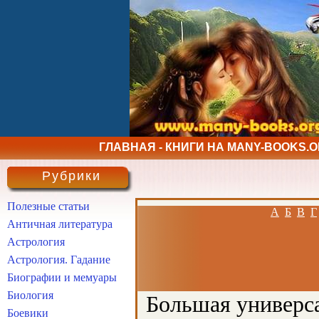
ГЛАВНАЯ - КНИГИ НА MANY-BOOKS.
Рубрики
Полезные статьи
А
Б
В
Г
Античная литература
Астрология
Астрология. Гадание
Биографии и мемуары
Биология
Большая универса
Боевики