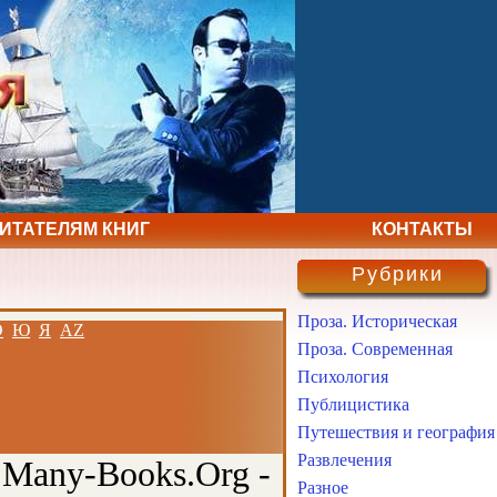
ЧИТАТЕЛЯМ КНИГ
КОНТАКТЫ
Рубрики
Проза. Историческая
Э
Ю
Я
AZ
Проза. Современная
Психология
Публицистика
Путешествия и география
Развлечения
 Many-Books.Org -
Разное