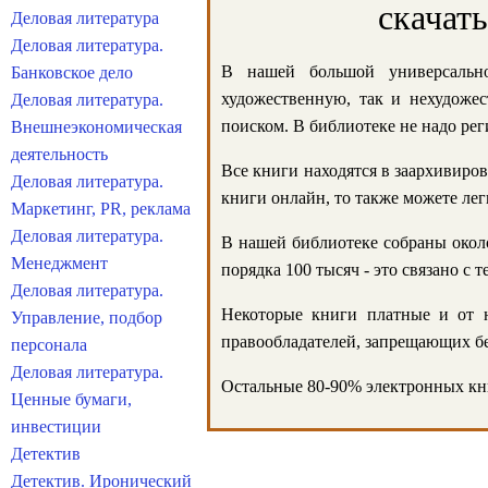
скачат
Деловая литература
Деловая литература.
В нашей большой универсально
Банковское дело
художественную, так и нехудожес
Деловая литература.
поиском. В библиотеке не надо реги
Внешнеэкономическая
деятельность
Все книги находятся в заархивиров
Деловая литература.
книги онлайн, то также можете лег
Маркетинг, PR, реклама
Деловая литература.
В нашей библиотеке собраны около
Менеджмент
порядка 100 тысяч - это связано с
Деловая литература.
Некоторые книги платные и от н
Управление, подбор
правообладателей, запрещающих бе
персонала
Деловая литература.
Остальные 80-90% электронных кни
Ценные бумаги,
инвестиции
Детектив
Детектив. Иронический