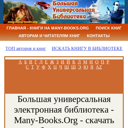
ГЛАВНАЯ - КНИГИ НА MANY-BOOKS.ORG
ПОИСК КНИГ
АВТОРАМ И ЧИТАТЕЛЯМ КНИГ
КОНТАКТЫ
ТОП авторов и книг
ИСКАТЬ КНИГУ В БИБЛИОТЕКЕ
А
Б
В
Г
Д
Е
Ж
З
И
Й
К
Л
М
Н
О
П
Р
С
Т
У
Ф
Х
Ц
Ч
Ш
Щ
Э
Ю
Я
AZ
Большая универсальная
электронная библиотека -
Many-Books.Org - скачать