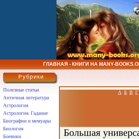
ГЛАВНАЯ - КНИГИ НА MANY-BOOKS.
Рубрики
Полезные статьи
А
Б
В
Г
Античная литература
Астрология
Астрология. Гадание
Биографии и мемуары
Биология
Большая универса
Боевики