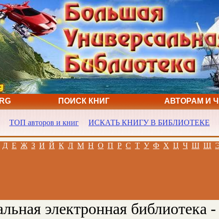
ORG
ПОИСК КНИГ
АВТОРАМ И 
ТОП авторов и книг
ИСКАТЬ КНИГУ В БИБЛИОТЕКЕ
Д
Е
Ж
З
И
Й
К
Л
М
Н
О
П
Р
С
Т
У
Ф
Х
Ц
Ч
Ш
Щ
льная электронная библиотека -