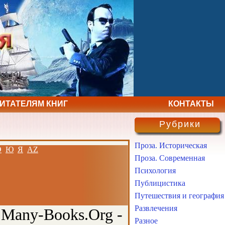
ЧИТАТЕЛЯМ КНИГ
КОНТАКТЫ
Рубрики
Проза. Историческая
Э
Ю
Я
AZ
Проза. Современная
Психология
Публицистика
Путешествия и география
Развлечения
 Many-Books.Org -
Разное