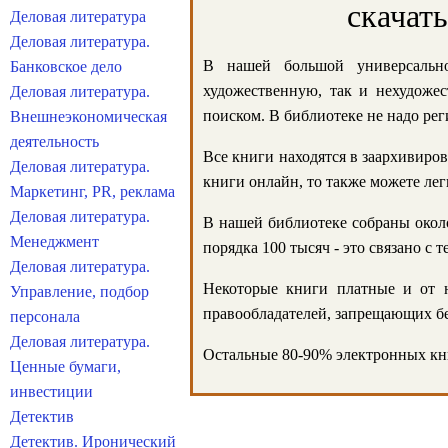
скачат
Деловая литература
Деловая литература.
В нашей большой универсально
Банковское дело
художественную, так и нехудожес
Деловая литература.
поиском. В библиотеке не надо реги
Внешнеэкономическая
деятельность
Все книги находятся в заархивиров
Деловая литература.
книги онлайн, то также можете лег
Маркетинг, PR, реклама
Деловая литература.
В нашей библиотеке собраны около
Менеджмент
порядка 100 тысяч - это связано с
Деловая литература.
Некоторые книги платные и от н
Управление, подбор
правообладателей, запрещающих бе
персонала
Деловая литература.
Остальные 80-90% электронных кни
Ценные бумаги,
инвестиции
Детектив
Детектив. Иронический