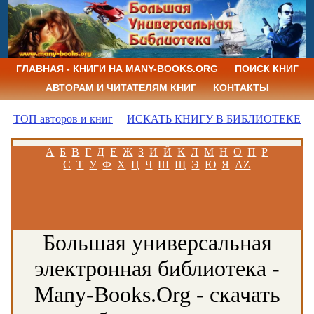
ГЛАВНАЯ - КНИГИ НА MANY-BOOKS.ORG
ПОИСК КНИГ
АВТОРАМ И ЧИТАТЕЛЯМ КНИГ
КОНТАКТЫ
ТОП авторов и книг
ИСКАТЬ КНИГУ В БИБЛИОТЕКЕ
А
Б
В
Г
Д
Е
Ж
З
И
Й
К
Л
М
Н
О
П
Р
С
Т
У
Ф
Х
Ц
Ч
Ш
Щ
Э
Ю
Я
AZ
Большая универсальная
электронная библиотека -
Many-Books.Org - скачать