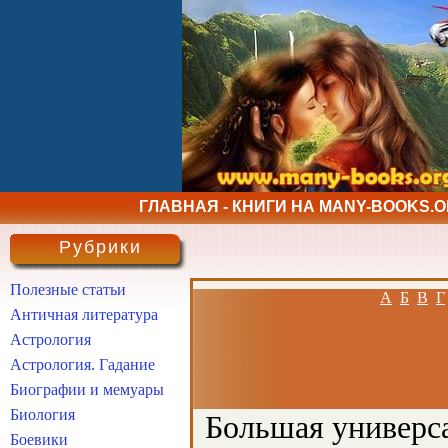
ГЛАВНАЯ - КНИГИ НА MANY-BOOKS.
Рубрики
Полезные статьи
А
Б
В
Г
Античная литература
Астрология
Астрология. Гадание
Биографии и мемуары
Биология
Большая универса
Боевики