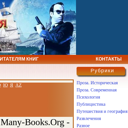
ЧИТАТЕЛЯМ КНИГ
КОНТАКТЫ
Рубрики
Проза. Историческая
Э
Ю
Я
AZ
Проза. Современная
Психология
Публицистика
Путешествия и география
Развлечения
 Many-Books.Org -
Разное