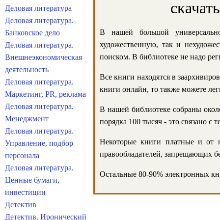
скачат
Деловая литература
Деловая литература.
В нашей большой универсально
Банковское дело
художественную, так и нехудожес
Деловая литература.
поиском. В библиотеке не надо реги
Внешнеэкономическая
деятельность
Все книги находятся в заархивиров
Деловая литература.
книги онлайн, то также можете лег
Маркетинг, PR, реклама
Деловая литература.
В нашей библиотеке собраны около
Менеджмент
порядка 100 тысяч - это связано с
Деловая литература.
Некоторые книги платные и от н
Управление, подбор
правообладателей, запрещающих бе
персонала
Деловая литература.
Остальные 80-90% электронных кни
Ценные бумаги,
инвестиции
Детектив
Детектив. Иронический