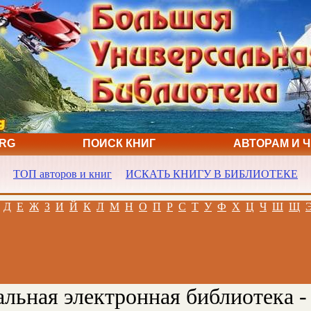
ORG
ПОИСК КНИГ
АВТОРАМ И 
ТОП авторов и книг
ИСКАТЬ КНИГУ В БИБЛИОТЕКЕ
Д
Е
Ж
З
И
Й
К
Л
М
Н
О
П
Р
С
Т
У
Ф
Х
Ц
Ч
Ш
Щ
льная электронная библиотека -