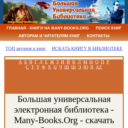
ГЛАВНАЯ - КНИГИ НА MANY-BOOKS.ORG
ПОИСК КНИГ
АВТОРАМ И ЧИТАТЕЛЯМ КНИГ
КОНТАКТЫ
ТОП авторов и книг
ИСКАТЬ КНИГУ В БИБЛИОТЕКЕ
А
Б
В
Г
Д
Е
Ж
З
И
Й
К
Л
М
Н
О
П
Р
С
Т
У
Ф
Х
Ц
Ч
Ш
Щ
Э
Ю
Я
AZ
Большая универсальная
электронная библиотека -
Many-Books.Org - скачать