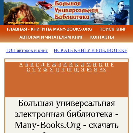
ГЛАВНАЯ - КНИГИ НА MANY-BOOKS.ORG
ПОИСК КНИГ
АВТОРАМ И ЧИТАТЕЛЯМ КНИГ
КОНТАКТЫ
ТОП авторов и книг
ИСКАТЬ КНИГУ В БИБЛИОТЕКЕ
А
Б
В
Г
Д
Е
Ж
З
И
Й
К
Л
М
Н
О
П
Р
С
Т
У
Ф
Х
Ц
Ч
Ш
Щ
Э
Ю
Я
AZ
Большая универсальная
электронная библиотека -
Many-Books.Org - скачать