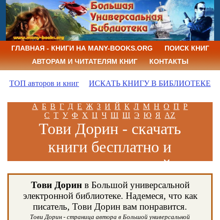
ГЛАВНАЯ - КНИГИ НА MANY-BOOKS.ORG
ПОИСК КНИГ
АВТОРАМ И ЧИТАТЕЛЯМ КНИГ
КОНТАКТЫ
ТОП авторов и книг
ИСКАТЬ КНИГУ В БИБЛИОТЕКЕ
А
Б
В
Г
Д
Е
Ж
З
И
Й
К
Л
М
Н
О
П
Р
С
Т
У
Ф
Х
Ц
Ч
Ш
Щ
Э
Ю
Я
AZ
Тови Дорин - скачать
книги бесплатно и
читать книги онлайн
Тови Дорин
в Большой универсальной
электронной библиотеке. Надемеся, что как
писатель, Тови Дорин вам понравится.
Тови Дорин - страница автора в Большой универсальной