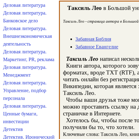
Деловая литература
Таксиль Лео
в Большой уни
Деловая литература.
Банковское дело
Таксиль Лео - страница автора в Большой 
Деловая литература.
Внешнеэкономическая
Забавная Библия
деятельность
Забавное Евангелие
Деловая литература.
Таксиль Лео
написал несколь
Маркетинг, PR, реклама
Книги автора, которого зову
Деловая литература.
форматах, вроде TXT (RTF), 
Менеджмент
читать онлайн без регистраци
Деловая литература.
Википедии, которая является
Управление, подбор
Таксиль Лео.
персонала
Чтобы ваши друзья тоже могл
Деловая литература.
можно проставить ссылку на д
страничке в Интернете.
Ценные бумаги,
Хотелось бы, чтобы после тог
инвестиции
получили бы то, что хотели.
Детектив
Ключевые слова: Таксиль Лео, книги
Детектив. Иронический