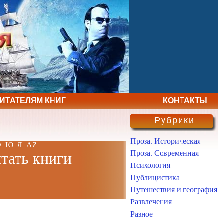
ЧИТАТЕЛЯМ КНИГ
КОНТАКТЫ
Рубрики
Проза. Историческая
Э
Ю
Я
AZ
Проза. Современная
итать книги
Психология
Публицистика
Путешествия и география
Развлечения
Разное