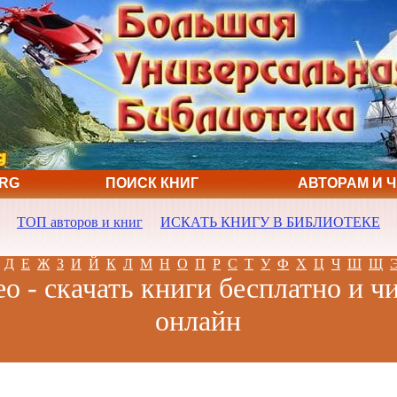
ORG
ПОИСК КНИГ
АВТОРАМ И 
ТОП авторов и книг
ИСКАТЬ КНИГУ В БИБЛИОТЕКЕ
Д
Е
Ж
З
И
Й
К
Л
М
Н
О
П
Р
С
Т
У
Ф
Х
Ц
Ч
Ш
Щ
о - скачать книги бесплатно и ч
онлайн