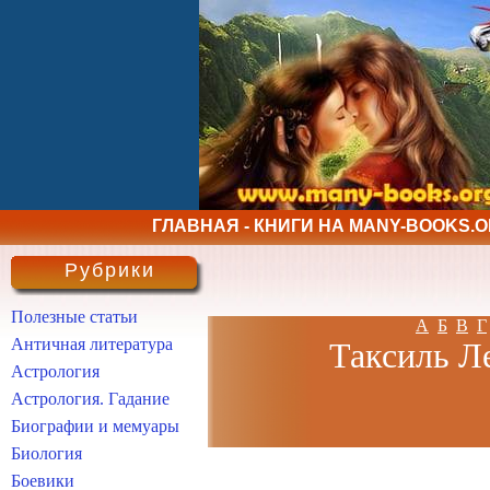
ГЛАВНАЯ - КНИГИ НА MANY-BOOKS.
Рубрики
Полезные статьи
А
Б
В
Г
Античная литература
Таксиль Ле
Астрология
Астрология. Гадание
Биографии и мемуары
Биология
Боевики