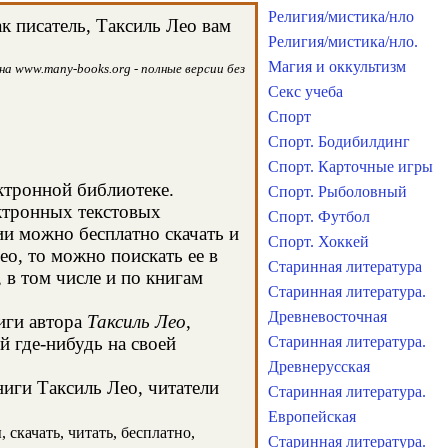
Религия/мистика/нло
к писатель, Таксиль Лео вам
Религия/мистика/нло.
Магия и оккультизм
на www.many-books.org - полные версии без
Секс учеба
Спорт
Спорт. Бодибилдинг
Спорт. Карточные игры
ектронной библиотеке.
Спорт. Рыболовный
ектронных текстовых
Спорт. Футбол
и можно бесплатно скачать и
Спорт. Хоккей
ео, то можно поискать ее в
Старинная литература
в том числе и по книгам
Старинная литература.
Древневосточная
иги автора
Таксиль Лео
,
й где-нибудь на своей
Старинная литература.
Древнерусская
ниги Таксиль Лео, читатели
Старинная литература.
Европейская
 скачать, читать, бесплатно,
Старинная литература.