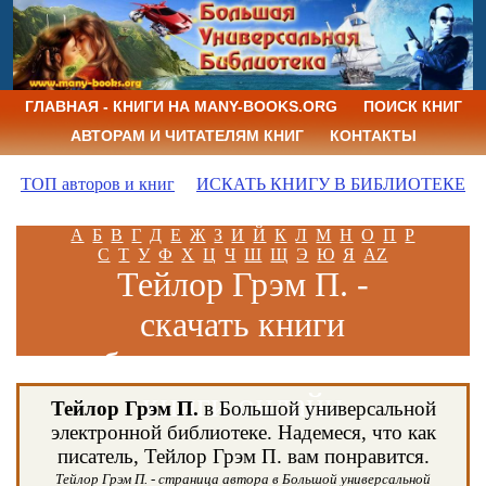
ГЛАВНАЯ - КНИГИ НА MANY-BOOKS.ORG
ПОИСК КНИГ
АВТОРАМ И ЧИТАТЕЛЯМ КНИГ
КОНТАКТЫ
ТОП авторов и книг
ИСКАТЬ КНИГУ В БИБЛИОТЕКЕ
А
Б
В
Г
Д
Е
Ж
З
И
Й
К
Л
М
Н
О
П
Р
С
Т
У
Ф
Х
Ц
Ч
Ш
Щ
Э
Ю
Я
AZ
Тейлор Грэм П. -
скачать книги
бесплатно и читать
книги онлайн
Тейлор Грэм П.
в Большой универсальной
электронной библиотеке. Надемеся, что как
писатель, Тейлор Грэм П. вам понравится.
Тейлор Грэм П. - страница автора в Большой универсальной