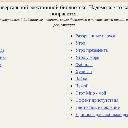
версальной электронной библиотеке. Надемеся, что ка
понравится.
ниверсальной библиотеке - скачать книги бесплатно и читать книги онлайн н
регистрации
Разорванные паруса
Утро
ждь
Утро презедента
йны
Утро у моря
и
Фабиола
Хулиган
Чайка
Чужой
Этот Мир - мой!
Эффект пристутствия
Где-то там, на окраине
Единорог для любимой д