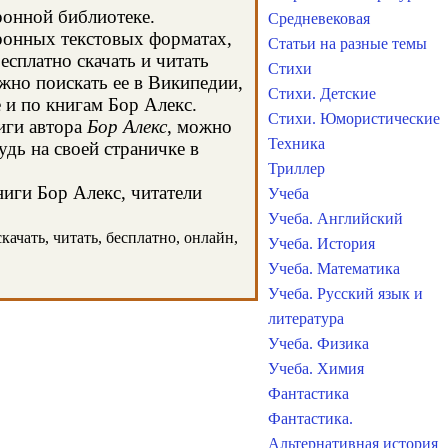
ронной библиотеке.
Средневековая
тронных текстовых форматах,
Статьи на разные темы
сплатно скачать и читать
Стихи
жно поискать ее в Википедии,
Стихи. Детские
и по книгам Бор Алекс.
Стихи. Юмористические
иги автора
Бор Алекс
, можно
Техника
удь на своей страничке в
Триллер
ниги Бор Алекс, читатели
Учеба
Учеба. Английский
качать, читать, бесплатно, онлайн,
Учеба. История
Учеба. Математика
Учеба. Русский язык и
литература
Учеба. Физика
Учеба. Химия
Фантастика
Фантастика.
Альтернативная история