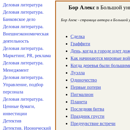
Деловая литература
Бор Алекс
в Большой уни
Деловая литература.
Банковское дело
Бор Алекс - страница автора в Большой у
Деловая литература.
Внешнеэкономическая
Сделка
деятельность
Граффити
Деловая литература.
День, когда в городе идет до
Маркетинг, PR, реклама
Как начинаются мировые во
Деловая литература.
Когда деревья были большим
Менеджмент
Луэлла
Деловая литература.
Одиночество
Управление, подбор
Первые потери
персонала
Пигмалион
Деловая литература.
Планета
Ценные бумаги,
Последняя битва
инвестиции
Праздник грусти
Детектив
Предчувствие встречи
Детектив. Иронический