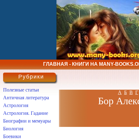
ГЛАВНАЯ - КНИГИ НА MANY-BOOKS.
Рубрики
Полезные статьи
А
Б
В
Г
Античная литература
Бор Алекс
Астрология
Астрология. Гадание
Биографии и мемуары
Биология
Боевики