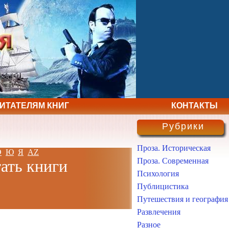
ЧИТАТЕЛЯМ КНИГ
КОНТАКТЫ
Рубрики
Проза. Историческая
Э
Ю
Я
AZ
Проза. Современная
тать книги
Психология
Публицистика
Путешествия и география
Развлечения
Разное