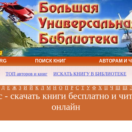
ORG
ПОИСК КНИГ
АВТОРАМ И 
ТОП авторов и книг
ИСКАТЬ КНИГУ В БИБЛИОТЕКЕ
Д
Е
Ж
З
И
Й
К
Л
М
Н
О
П
Р
С
Т
У
Ф
Х
Ц
Ч
Ш
Щ
 - скачать книги бесплатно и чи
онлайн