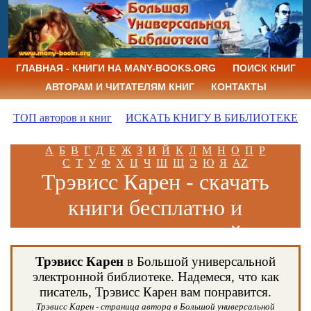
ГЛАВНАЯ - КНИГИ НА MANY-BOOKS.ORG
ПОИСК КНИГ
АВТОРАМ И ЧИТАТЕЛЯМ КНИГ
КОНТАКТЫ
ТОП авторов и книг
ИСКАТЬ КНИГУ В БИБЛИОТЕКЕ
А
Б
В
Г
Д
Е
Ж
З
И
Й
К
Л
М
Н
О
П
Р
С
Т
У
Ф
Х
Ц
Ч
Ш
Щ
Э
Ю
Я
AZ
Трэвисс Карен - скачать
книги бесплатно и
читать книги онлайн
Трэвисс Карен
в Большой универсальной
электронной библиотеке. Надемеся, что как
писатель, Трэвисс Карен вам понравится.
Трэвисс Карен - страница автора в Большой универсальной