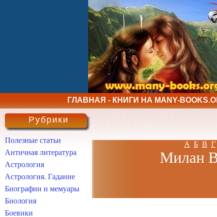
ГЛАВНАЯ - КНИГИ НА MANY-BOOKS.
Рубрики
Полезные статьи
А
Б
В
Г
Античная литература
Милан Ви
Астрология
Астрология. Гадание
Биографии и мемуары
Биология
Боевики