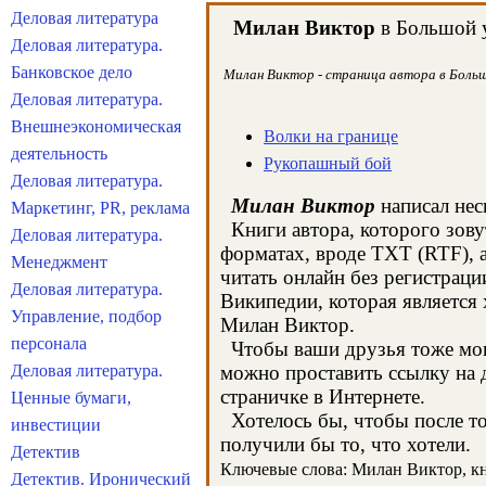
Деловая литература
Милан Виктор
в Большой у
Деловая литература.
Банковское дело
Милан Виктор - страница автора в Большо
Деловая литература.
Внешнеэкономическая
Волки на границе
деятельность
Рукопашный бой
Деловая литература.
Милан Виктор
написал нес
Маркетинг, PR, реклама
Книги автора, которого зову
Деловая литература.
форматах, вроде TXT (RTF), 
Менеджмент
читать онлайн без регистрац
Деловая литература.
Википедии, которая является
Управление, подбор
Милан Виктор.
персонала
Чтобы ваши друзья тоже могл
Деловая литература.
можно проставить ссылку на 
страничке в Интернете.
Ценные бумаги,
Хотелось бы, чтобы после тог
инвестиции
получили бы то, что хотели.
Детектив
Ключевые слова: Милан Виктор, кни
Детектив. Иронический