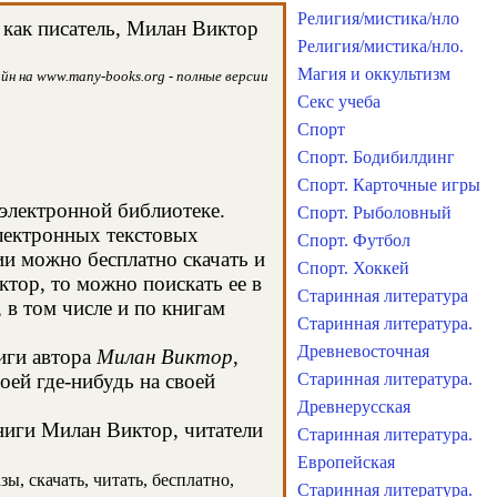
Религия/мистика/нло
 как писатель, Милан Виктор
Религия/мистика/нло.
Магия и оккультизм
йн на www.many-books.org - полные версии
Секс учеба
Спорт
Спорт. Бодибилдинг
Спорт. Карточные игры
 электронной библиотеке.
Спорт. Рыболовный
электронных текстовых
Спорт. Футбол
и можно бесплатно скачать и
Спорт. Хоккей
тор, то можно поискать ее в
Старинная литература
в том числе и по книгам
Старинная литература.
Древневосточная
иги автора
Милан Виктор
,
оей где-нибудь на своей
Старинная литература.
Древнерусская
книги Милан Виктор, читатели
Старинная литература.
Европейская
ы, скачать, читать, бесплатно,
Старинная литература.