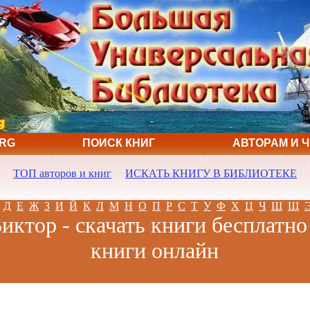
ORG
ПОИСК КНИГ
АВТОРАМ И 
ТОП авторов и книг
ИСКАТЬ КНИГУ В БИБЛИОТЕКЕ
Д
Е
Ж
З
И
Й
К
Л
М
Н
О
П
Р
С
Т
У
Ф
Х
Ц
Ч
Ш
Щ
ктор - скачать книги бесплатно
книги онлайн