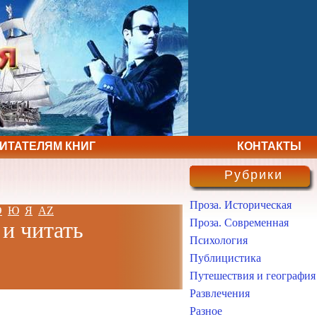
ЧИТАТЕЛЯМ КНИГ
КОНТАКТЫ
Рубрики
Проза. Историческая
Э
Ю
Я
AZ
Проза. Современная
 и читать
Психология
Публицистика
Путешествия и география
Развлечения
Разное