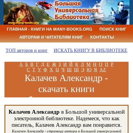
ГЛАВНАЯ - КНИГИ НА MANY-BOOKS.ORG
ПОИСК КНИГ
АВТОРАМ И ЧИТАТЕЛЯМ КНИГ
КОНТАКТЫ
ТОП авторов и книг
ИСКАТЬ КНИГУ В БИБЛИОТЕКЕ
А
Б
В
Г
Д
Е
Ж
З
И
Й
К
Л
М
Н
О
П
Р
С
Т
У
Ф
Х
Ц
Ч
Ш
Щ
Э
Ю
Я
AZ
Калачев Александр -
скачать книги
бесплатно и читать
книги онлайн
Калачев Александр
в Большой универсальной
электронной библиотеке. Надемеся, что как
писатель, Калачев Александр вам понравится.
Калачев Александр - страница автора в Большой универсальной