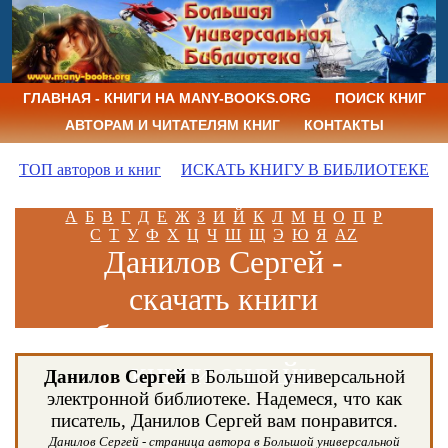
ГЛАВНАЯ - КНИГИ НА MANY-BOOKS.ORG
ПОИСК КНИГ
АВТОРАМ И ЧИТАТЕЛЯМ КНИГ
КОНТАКТЫ
ТОП авторов и книг
ИСКАТЬ КНИГУ В БИБЛИОТЕКЕ
А
Б
В
Г
Д
Е
Ж
З
И
Й
К
Л
М
Н
О
П
Р
С
Т
У
Ф
Х
Ц
Ч
Ш
Щ
Э
Ю
Я
AZ
Данилов Сергей -
скачать книги
бесплатно и читать
книги онлайн
Данилов Сергей
в Большой универсальной
электронной библиотеке. Надемеся, что как
писатель, Данилов Сергей вам понравится.
Данилов Сергей - страница автора в Большой универсальной