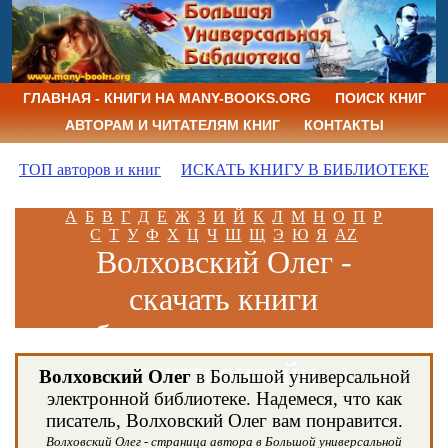
ГЛАВНАЯ - КНИГИ НА MANY-BOOKS.ORG
ПОИСК КНИГ
АВТОРАМ И ЧИТАТЕЛЯМ КНИГ
КОНТАКТЫ
ТОП авторов и книг
ИСКАТЬ КНИГУ В БИБЛИОТЕКЕ
А
Б
В
Г
Д
Е
Ж
З
И
Й
К
Л
М
Н
О
П
Р
С
Т
У
Ф
Х
Ц
Ч
Ш
Щ
Э
Ю
Я
AZ
Волховский Олег -
скачать книги
бесплатно и читать
книги онлайн
Волховский Олег
в Большой универсальной
электронной библиотеке. Надемеся, что как
писатель, Волховский Олег вам понравится.
Волховский Олег - страница автора в Большой универсальной