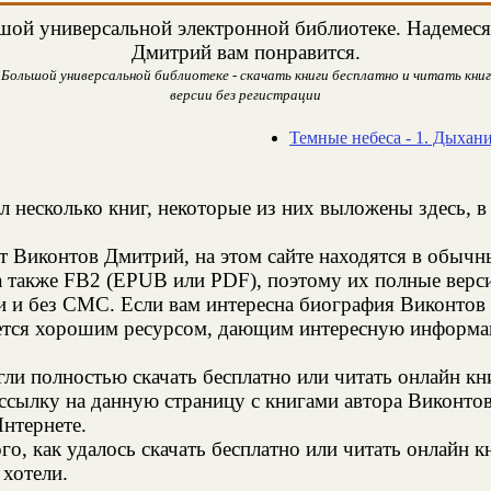
ой универсальной электронной библиотеке. Надемеся,
Дмитрий вам понравится.
Большой универсальной библиотеке - скачать книги бесплатно и читать книги
версии без регистрации
Темные небеса - 1. Дыхан
л несколько книг, некоторые из них выложены здесь, в
т Виконтов Дмитрий, на этом сайте находятся в обыч
а также FB2 (EPUB или PDF), поэтому их полные верси
ии и без СМС. Если вам интересна биография Виконтов
яется хорошим ресурсом, дающим интересную информац
и полностью скачать бесплатно или читать онлайн кн
ссылку на данную страницу с книгами автора Виконтов
Интернете.
о, как удалось скачать бесплатно или читать онлайн 
 хотели.