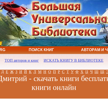
ORG
ПОИСК КНИГ
АВТОРАМ И 
ТОП авторов и книг
ИСКАТЬ КНИГУ В БИБЛИОТЕКЕ
Д
Е
Ж
З
И
Й
К
Л
М
Н
О
П
Р
С
Т
У
Ф
Х
Ц
Ч
Ш
Щ
митрий - скачать книги бесплат
книги онлайн