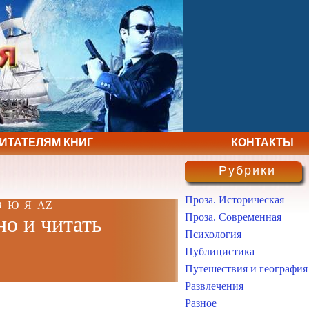
ЧИТАТЕЛЯМ КНИГ
КОНТАКТЫ
Рубрики
Проза. Историческая
Э
Ю
Я
AZ
Проза. Современная
но и читать
Психология
Публицистика
Путешествия и география
Развлечения
Разное