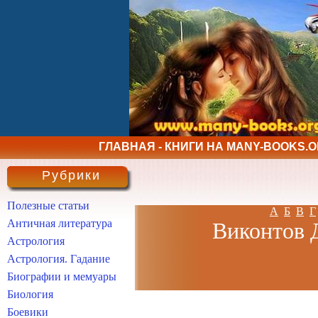
ГЛАВНАЯ - КНИГИ НА MANY-BOOKS.
Рубрики
Полезные статьи
А
Б
В
Г
Античная литература
Виконтов Д
Астрология
Астрология. Гадание
Биографии и мемуары
Биология
Боевики