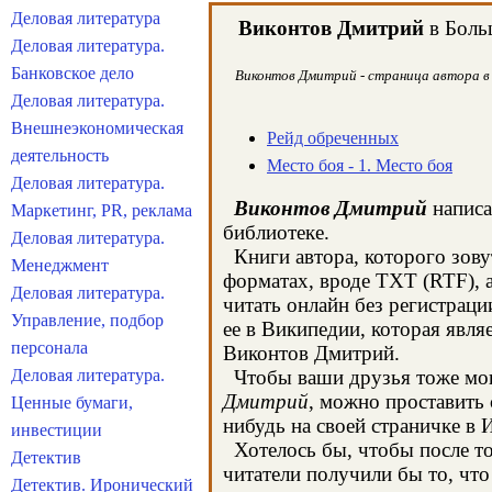
Деловая литература
Виконтов Дмитрий
в Больш
Деловая литература.
Банковское дело
Виконтов Дмитрий - страница автора в 
Деловая литература.
Внешнеэкономическая
Рейд обреченных
деятельность
Место боя - 1. Место боя
Деловая литература.
Виконтов Дмитрий
написа
Маркетинг, PR, реклама
библиотеке.
Деловая литература.
Книги автора, которого зову
Менеджмент
форматах, вроде TXT (RTF), 
Деловая литература.
читать онлайн без регистрац
Управление, подбор
ее в Википедии, которая явл
персонала
Виконтов Дмитрий.
Деловая литература.
Чтобы ваши друзья тоже могл
Дмитрий
, можно проставить 
Ценные бумаги,
нибудь на своей страничке в 
инвестиции
Хотелось бы, чтобы после тог
Детектив
читатели получили бы то, что
Детектив. Иронический