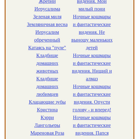
Жребий
видения. Мой
Иерусалима
милый пони
Зеленая миля
Ночные кошмары
Земляничная весна
и фантастические
Иерусалим
видения. Не
обреченный
выношу маленьких
Катаясь на "пуле"
детей
Кладбище
Ночные кошмары
домашних
и фантастические
животных
видения. Нищий и
Кладбище
алмаз
домашних
Ночные кошмары
любимцев
и фантастические
Клацающие зубы
видения. Опусти
Кристина
голову - и вперед!
Кэрри
Ночные кошмары
Лангольеры
и фантастические
Мареновая Роза
видения. Папся