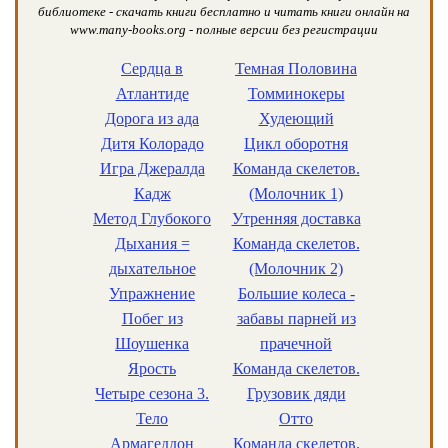
библиотеке - скачать книги бесплатно и читать книги онлайн на
www.many-books.org - полные версии без регистрации
Сердца в
Темная Половина
Атлантиде
Томминокеры
Дорога из ада
Худеющий
Дитя Колорадо
Цикл оборотня
Игра Джералда
Команда скелетов.
Кадж
(Молочник 1)
Метод Глубокого
Утренняя доставка
Дыхания =
Команда скелетов.
дыхательное
(Молочник 2)
Упражнение
Большие колеса -
Побег из
забавы парней из
Шоушенка
прачечной
Ярость
Команда скелетов.
Четыре сезона 3.
Грузовик дяди
Тело
Отто
Армагеддон
Команда скелетов.