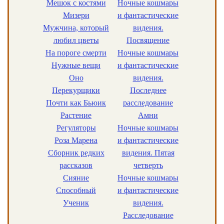
Мешок с костями
Ночные кошмары
Мизери
и фантастические
Мужчина, который
видения.
любил цветы
Посвящение
На пороге смерти
Ночные кошмары
Нужные вещи
и фантастические
Оно
видения.
Перекурщики
Последнее
Почти как Бьюик
расследование
Растение
Амни
Регуляторы
Ночные кошмары
Роза Марена
и фантастические
Сборник редких
видения. Пятая
рассказов
четверть
Сияние
Ночные кошмары
Способный
и фантастические
Ученик
видения.
Расследование