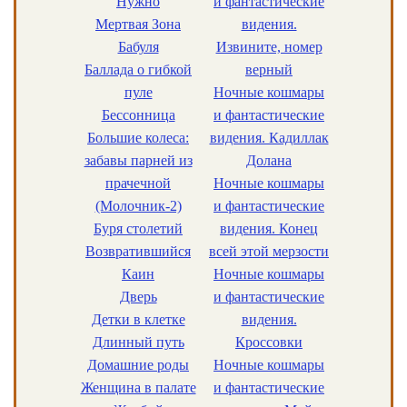
Нужно
и фантастические
Мертвая Зона
видения.
Бабуля
Извините, номер
Баллада о гибкой
верный
пуле
Ночные кошмары
Бессонница
и фантастические
Большие колеса:
видения. Кадиллак
забавы парней из
Долана
прачечной
Ночные кошмары
(Молочник-2)
и фантастические
Буря столетий
видения. Конец
Возвратившийся
всей этой мерзости
Каин
Ночные кошмары
Дверь
и фантастические
Детки в клетке
видения.
Длинный путь
Кроссовки
Домашние роды
Ночные кошмары
Женщина в палате
и фантастические