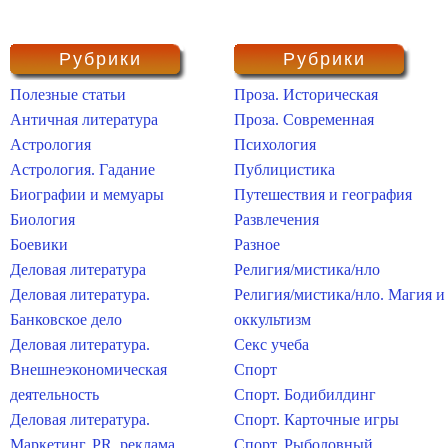
Рубрики
Рубрики
Полезные статьи
Проза. Историческая
Античная литература
Проза. Современная
Астрология
Психология
Астрология. Гадание
Публицистика
Биографии и мемуары
Путешествия и география
Биология
Развлечения
Боевики
Разное
Деловая литература
Религия/мистика/нло
Деловая литература.
Религия/мистика/нло. Магия и
Банковское дело
оккультизм
Деловая литература.
Секс учеба
Внешнеэкономическая
Спорт
деятельность
Спорт. Бодибилдинг
Деловая литература.
Спорт. Карточные игры
Маркетинг, PR, реклама
Спорт. Рыболовный