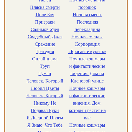
Пляска смерти
посошок
Поле Боя
Ночная смена.
Призраки
Последняя
Салимов Удел
перекладина
Свадебный Джаз
Ночная смена -.
Сражение
Корпорация
Трагедия
«Бросайте курить»
Онлайнизма
Ночные кошмары
Труп
и фантастические
Туман
видения. Дом на
Человек, Который
Кленовой улице
Любил Цветы
Ночные кошмары
Человек, Который
и фантастические
Никому Не
видения. Дом,
Подавал Руки
который растет на
Я Дверной Проем
вас
Я Знаю, Что Тебе
Ночные кошмары