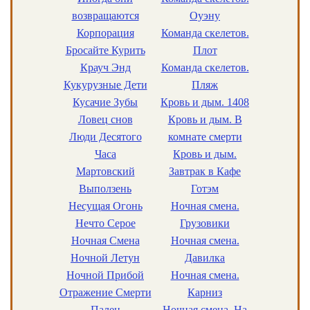
возвращаются
Оуэну
Корпорация
Команда скелетов.
Бросайте Курить
Плот
Крауч Энд
Команда скелетов.
Кукурузные Дети
Пляж
Кусачие Зубы
Кровь и дым. 1408
Ловец снов
Кровь и дым. В
Люди Десятого
комнате смерти
Часа
Кровь и дым.
Мартовский
Завтрак в Кафе
Выползень
Готэм
Несущая Огонь
Ночная смена.
Нечто Серое
Грузовики
Ночная Смена
Ночная смена.
Ночной Летун
Давилка
Ночной Прибой
Ночная смена.
Отражение Смерти
Карниз
Палец
Ночная смена. На