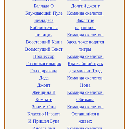
Баллада О
Долгий джонт
Блуждающей Пуле
Команда скелетов.
Безнадега
Заклятие
Библиотечная
параноика
полиция
Команда скелетов.
Восставший Каин
Здесь тоже водятся
Всемогущий Текст
тигры
Процессор
Команда скелетов.
Газонокосильщик
Кратчайший путь
Глаза дракона
для миссис Тодд
Деда
Команда скелетов.
Джонт
Нона
Женщина В
Команда скелетов.
Комнате
Обезьяна
Знаете, Они
Команда скелетов.
Классно Играют
Оставшийся в
И Пришел Бука
живых
Иногда они
Команда скелетов.