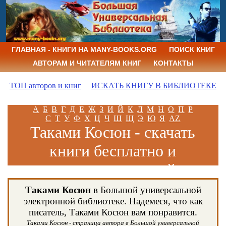
ГЛАВНАЯ - КНИГИ НА MANY-BOOKS.ORG
ПОИСК КНИГ
АВТОРАМ И ЧИТАТЕЛЯМ КНИГ
КОНТАКТЫ
ТОП авторов и книг
ИСКАТЬ КНИГУ В БИБЛИОТЕКЕ
А
Б
В
Г
Д
Е
Ж
З
И
Й
К
Л
М
Н
О
П
Р
С
Т
У
Ф
Х
Ц
Ч
Ш
Щ
Э
Ю
Я
AZ
Таками Косюн - скачать
книги бесплатно и
читать книги онлайн
Таками Косюн
в Большой универсальной
электронной библиотеке. Надемеся, что как
писатель, Таками Косюн вам понравится.
Таками Косюн - страница автора в Большой универсальной