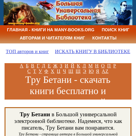
ГЛАВНАЯ - КНИГИ НА MANY-BOOKS.ORG
ПОИСК КНИГ
АВТОРАМ И ЧИТАТЕЛЯМ КНИГ
КОНТАКТЫ
ТОП авторов и книг
ИСКАТЬ КНИГУ В БИБЛИОТЕКЕ
А
Б
В
Г
Д
Е
Ж
З
И
Й
К
Л
М
Н
О
П
Р
С
Т
У
Ф
Х
Ц
Ч
Ш
Щ
Э
Ю
Я
AZ
Тру Бетани - скачать
книги бесплатно и
читать книги онлайн
Тру Бетани
в Большой универсальной
электронной библиотеке. Надемеся, что как
писатель, Тру Бетани вам понравится.
Тру Бетани - страница автора в Большой универсальной