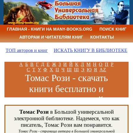
ГЛАВНАЯ - КНИГИ НА MANY-BOOKS.ORG
ПОИСК КНИГ
АВТОРАМ И ЧИТАТЕЛЯМ КНИГ
КОНТАКТЫ
ТОП авторов и книг
ИСКАТЬ КНИГУ В БИБЛИОТЕКЕ
А
Б
В
Г
Д
Е
Ж
З
И
Й
К
Л
М
Н
О
П
Р
С
Т
У
Ф
Х
Ц
Ч
Ш
Щ
Э
Ю
Я
AZ
Томас Рози - скачать
книги бесплатно и
читать книги онлайн
Томас Рози
в Большой универсальной
электронной библиотеке. Надемеся, что как
писатель, Томас Рози вам понравится.
Томас Рози - страница автора в Большой универсальной