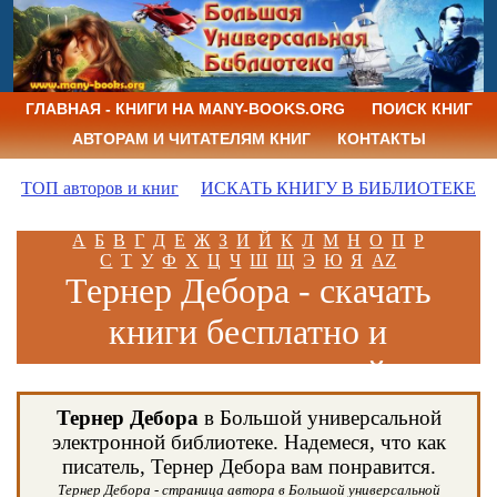
ГЛАВНАЯ - КНИГИ НА MANY-BOOKS.ORG
ПОИСК КНИГ
АВТОРАМ И ЧИТАТЕЛЯМ КНИГ
КОНТАКТЫ
ТОП авторов и книг
ИСКАТЬ КНИГУ В БИБЛИОТЕКЕ
А
Б
В
Г
Д
Е
Ж
З
И
Й
К
Л
М
Н
О
П
Р
С
Т
У
Ф
Х
Ц
Ч
Ш
Щ
Э
Ю
Я
AZ
Тернер Дебора - скачать
книги бесплатно и
читать книги онлайн
Тернер Дебора
в Большой универсальной
электронной библиотеке. Надемеся, что как
писатель, Тернер Дебора вам понравится.
Тернер Дебора - страница автора в Большой универсальной