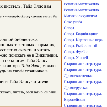
Религия/мистика/нло
к писатель, Тайл Элис вам
Религия/мистика/нло.
Магия и оккультизм
а www.many-books.org - полные версии без
Секс учеба
Спорт
Спорт. Бодибилдинг
тронной библиотеке.
Спорт. Карточные игры
тронных текстовых форматах,
Спорт. Рыболовный
сплатно скачать и читать
Спорт. Футбол
жно поискать ее в Википедии,
Спорт. Хоккей
и по книгам Тайл Элис.
Старинная литература
иги автора
Тайл Элис
, можно
Старинная литература.
удь на своей страничке в
Древневосточная
ниги Тайл Элис, читатели
Старинная литература.
Древнерусская
качать, читать, бесплатно, онлайн,
Старинная литература.
Европейская
Старинная литература.