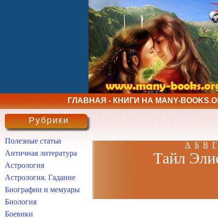
ГЛАВНАЯ - КНИГИ НА MANY-BOOKS.
Рубрики
Полезные статьи
А
Б
В
Г
Античная литература
Тайл Элис
Астрология
Астрология. Гадание
Биографии и мемуары
Биология
Боевики