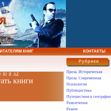
ЧИТАТЕЛЯМ КНИГ
КОНТАКТЫ
Рубрики
Проза. Историческая
Э
Ю
Я
AZ
Проза. Современная
тать книги
Психология
Публицистика
Путешествия и география
Развлечения
Разное