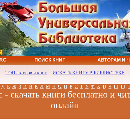
ORG
ПОИСК КНИГ
АВТОРАМ И 
ТОП авторов и книг
ИСКАТЬ КНИГУ В БИБЛИОТЕКЕ
Д
Е
Ж
З
И
Й
К
Л
М
Н
О
П
Р
С
Т
У
Ф
Х
Ц
Ч
Ш
Щ
 - скачать книги бесплатно и чи
онлайн