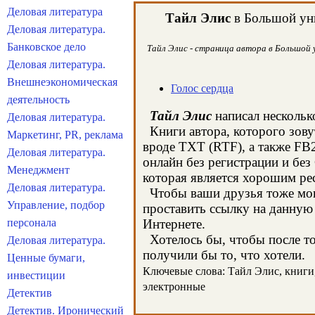
Деловая литература
Тайл Элис
в Большой уни
Деловая литература.
Банковское дело
Тайл Элис - страница автора в Большой у
Деловая литература.
Внешнеэкономическая
Голос сердца
деятельность
Тайл Элис
написал нескольк
Деловая литература.
Книги автора, которого зову
Маркетинг, PR, реклама
вроде TXT (RTF), а также FB
Деловая литература.
онлайн без регистрации и без
Менеджмент
которая является хорошим ре
Деловая литература.
Чтобы ваши друзья тоже могл
Управление, подбор
проставить ссылку на данную 
персонала
Интернете.
Хотелось бы, чтобы после тог
Деловая литература.
получили бы то, что хотели.
Ценные бумаги,
Ключевые слова: Тайл Элис, книги, 
инвестиции
электронные
Детектив
Детектив. Иронический