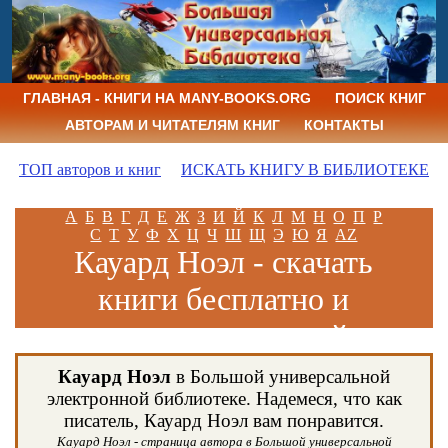
ГЛАВНАЯ - КНИГИ НА MANY-BOOKS.ORG
ПОИСК КНИГ
АВТОРАМ И ЧИТАТЕЛЯМ КНИГ
КОНТАКТЫ
ТОП авторов и книг
ИСКАТЬ КНИГУ В БИБЛИОТЕКЕ
А
Б
В
Г
Д
Е
Ж
З
И
Й
К
Л
М
Н
О
П
Р
С
Т
У
Ф
Х
Ц
Ч
Ш
Щ
Э
Ю
Я
AZ
Кауард Ноэл - скачать
книги бесплатно и
читать книги онлайн
Кауард Ноэл
в Большой универсальной
электронной библиотеке. Надемеся, что как
писатель, Кауард Ноэл вам понравится.
Кауард Ноэл - страница автора в Большой универсальной