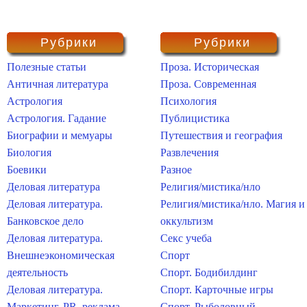
Рубрики
Рубрики
Полезные статьи
Проза. Историческая
Античная литература
Проза. Современная
Астрология
Психология
Астрология. Гадание
Публицистика
Биографии и мемуары
Путешествия и география
Биология
Развлечения
Боевики
Разное
Деловая литература
Религия/мистика/нло
Деловая литература.
Религия/мистика/нло. Магия и
Банковское дело
оккультизм
Деловая литература.
Секс учеба
Внешнеэкономическая
Спорт
деятельность
Спорт. Бодибилдинг
Деловая литература.
Спорт. Карточные игры
Маркетинг, PR, реклама
Спорт. Рыболовный