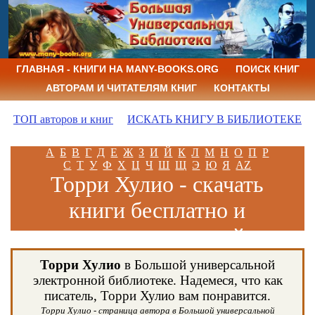
ГЛАВНАЯ - КНИГИ НА MANY-BOOKS.ORG
ПОИСК КНИГ
АВТОРАМ И ЧИТАТЕЛЯМ КНИГ
КОНТАКТЫ
ТОП авторов и книг
ИСКАТЬ КНИГУ В БИБЛИОТЕКЕ
А
Б
В
Г
Д
Е
Ж
З
И
Й
К
Л
М
Н
О
П
Р
С
Т
У
Ф
Х
Ц
Ч
Ш
Щ
Э
Ю
Я
AZ
Торри Хулио - скачать
книги бесплатно и
читать книги онлайн
Торри Хулио
в Большой универсальной
электронной библиотеке. Надемеся, что как
писатель, Торри Хулио вам понравится.
Торри Хулио - страница автора в Большой универсальной