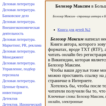
Деловая литература
Белозор Максим
в Больш
Деловая литература.
Банковское дело
Белозор Максим - страница автора в Б
Деловая литература.
Внешнеэкономическая
Книга для детей №2
деятельность
Белозор Максим
написал не
Деловая литература.
Книги автора, которого зову
Маркетинг, PR, реклама
форматах, вроде TXT (RTF), 
Деловая литература.
читать онлайн без регистрац
Менеджмент
в Википедии, которая являет
Деловая литература.
Белозор Максим.
Управление, подбор
Чтобы ваши друзья тоже могл
персонала
можно проставить ссылку на 
страничке в Интернете.
Деловая литература.
Хотелось бы, чтобы после тог
Ценные бумаги,
читатели получили бы то, что
инвестиции
Ключевые слова: Белозор Максим, кн
Детектив
онлайн, электронные
Детектив. Иронический