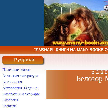
ГЛАВНАЯ - КНИГИ НА MANY-BOOKS.
Рубрики
Полезные статьи
А
Б
В
Г
Античная литература
Белозор М
Астрология
Астрология. Гадание
Биографии и мемуары
Биология
Боевики