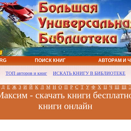
ORG
ПОИСК КНИГ
АВТОРАМ И 
ТОП авторов и книг
ИСКАТЬ КНИГУ В БИБЛИОТЕКЕ
Д
Е
Ж
З
И
Й
К
Л
М
Н
О
П
Р
С
Т
У
Ф
Х
Ц
Ч
Ш
Щ
аксим - скачать книги бесплатн
книги онлайн