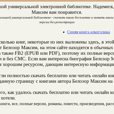
ой универсальной электронной библиотеке. Надемеся, 
Максим вам понравится.
ольшой универсальной библиотеке - скачать книги бесплатно и читать книги 
версии без регистрации
Синяя книга алкоголика
сколько книг, некоторые из них выложены здесь, в это
т Белозор Максим, на этом сайте находятся в обычных
а также FB2 (EPUB или PDF), поэтому их полные верси
ии и без СМС. Если вам интересна биография Белозор 
ся хорошим ресурсом, дающим интересную информацию
и полностью скачать бесплатно или читать онлайн кн
данную страницу с книгами автора Белозор Максим на с
о, как удалось скачать бесплатно или читать онлайн 
 хотели.
иги, все, полные версии, романы, повести, произведения, расска