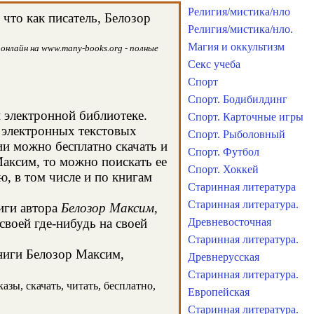
Религия/мистика/нло
что как писатель, Белозор
Религия/мистика/нло.
Магия и оккультизм
онлайн на www.many-books.org - полные
Секс учеба
Спорт
Спорт. Бодибилдинг
й электронной библиотеке.
Спорт. Карточные игры
 электронных текстовых
Спорт. Рыболовный
и можно бесплатно скачать и
Спорт. Футбол
Максим, то можно поискать ее
Спорт. Хоккей
, в том числе и по книгам
Старинная литература
Старинная литература.
иги автора
Белозор Максим
,
воей где-нибудь на своей
Древневосточная
Старинная литература.
книги Белозор Максим,
Древнерусская
Старинная литература.
зы, скачать, читать, бесплатно,
Европейская
Старинная литература.