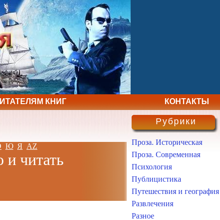
ЧИТАТЕЛЯМ КНИГ
КОНТАКТЫ
Рубрики
Проза. Историческая
Э
Ю
Я
AZ
Проза. Современная
о и читать
Психология
Публицистика
Путешествия и география
Развлечения
Разное