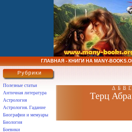
ГЛАВНАЯ - КНИГИ НА MANY-BOOKS.
Рубрики
Полезные статьи
А
Б
В
Г
Античная литература
Терц Абра
Астрология
Астрология. Гадание
Биографии и мемуары
Биология
Боевики