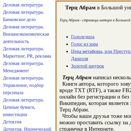
Деловая литература
Терц Абрам
в Большой уни
Деловая литература.
Банковское дело
Терц Абрам - страница автора в Большой 
Деловая литература.
Внешнеэкономическая
Гололедица
деятельность
Голос из хора
Деловая литература.
Цена метафоры, или Преступ
Маркетинг, PR, реклама
Даниэля
Деловая литература.
Золотой шнурок
Менеджмент
Терц Абрам
написал несколь
Деловая литература.
Книги автора, которого зову
Управление, подбор
вроде TXT (RTF), а также FB
персонала
онлайн без регистрации и бе
Деловая литература.
Википедии, которая является
Ценные бумаги,
Терц Абрам.
инвестиции
Чтобы ваши друзья тоже могл
Детектив
можно проставить ссылку на д
страничке в Интернете.
Детектив. Иронический