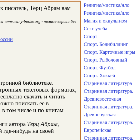
Религия/мистика/нло
к писатель, Терц Абрам вам
Религия/мистика/нло.
Магия и оккультизм
а www.many-books.org - полные версии без
Секс учеба
Спорт
России
Спорт. Бодибилдинг
Спорт. Карточные игры
Спорт. Рыболовный
Спорт. Футбол
Спорт. Хоккей
ктронной библиотеке.
Старинная литература
ктронных текстовых форматах,
Старинная литература.
сплатно скачать и читать
Древневосточная
ожно поискать ее в
Старинная литература.
в том числе и по книгам
Древнерусская
Старинная литература.
иги автора
Терц Абрам
,
 где-нибудь на своей
Европейская
Старинная литература.