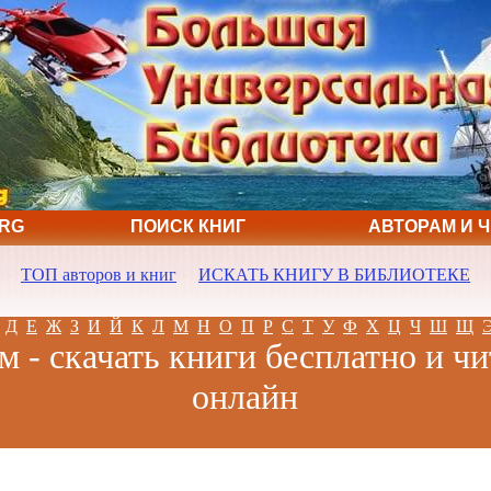
ORG
ПОИСК КНИГ
АВТОРАМ И 
ТОП авторов и книг
ИСКАТЬ КНИГУ В БИБЛИОТЕКЕ
Д
Е
Ж
З
И
Й
К
Л
М
Н
О
П
Р
С
Т
У
Ф
Х
Ц
Ч
Ш
Щ
м - скачать книги бесплатно и чи
онлайн