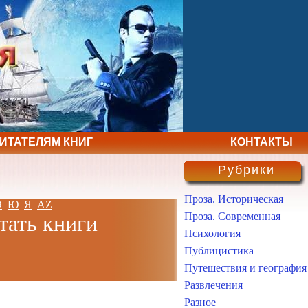
ЧИТАТЕЛЯМ КНИГ
КОНТАКТЫ
Рубрики
Проза. Историческая
Э
Ю
Я
AZ
Проза. Современная
тать книги
Психология
Публицистика
Путешествия и география
Развлечения
Разное