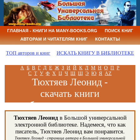
ГЛАВНАЯ - КНИГИ НА MANY-BOOKS.ORG
ПОИСК КНИГ
АВТОРАМ И ЧИТАТЕЛЯМ КНИГ
КОНТАКТЫ
ТОП авторов и книг
ИСКАТЬ КНИГУ В БИБЛИОТЕКЕ
А
Б
В
Г
Д
Е
Ж
З
И
Й
К
Л
М
Н
О
П
Р
С
Т
У
Ф
Х
Ц
Ч
Ш
Щ
Э
Ю
Я
AZ
Тюхтяев Леонид -
скачать книги
бесплатно и читать
книги онлайн
Тюхтяев Леонид
в Большой универсальной
электронной библиотеке. Надемеся, что как
писатель, Тюхтяев Леонид вам понравится.
Тюхтяев Леонид - страница автора в Большой универсальной