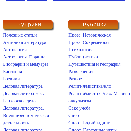
Рубрики
Рубрики
Полезные статьи
Проза. Историческая
Античная литература
Проза. Современная
Астрология
Психология
Астрология. Гадание
Публицистика
Биографии и мемуары
Путешествия и география
Биология
Развлечения
Боевики
Разное
Деловая литература
Религия/мистика/нло
Деловая литература.
Религия/мистика/нло. Магия и
Банковское дело
оккультизм
Деловая литература.
Секс учеба
Внешнеэкономическая
Спорт
деятельность
Спорт. Бодибилдинг
Деловая литература.
Спорт. Карточные игры