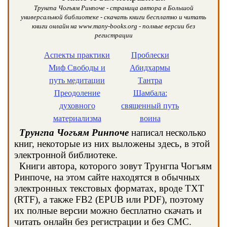
Трунгпа Чогъям Ринпоче - страница автора в Большой
универсальной библиотеке - скачать книги бесплатно и читать
книги онлайн на www.many-books.org - полные версии без
регистрации
Аспекты практики
Проблески
Миф Свободы и
Абидхармы
путь медитации
Тантра
Преодоление
Шамбала:
духовного
священный путь
материализма
воина
Трунгпа Чогъям Ринпоче
написал несколько
книг, некоторые из них выложены здесь, в этой
электронной библиотеке.
Книги автора, которого зовут Трунгпа Чогъям
Ринпоче, на этом сайте находятся в обычных
электронных текстовых форматах, вроде TXT
(RTF), а также FB2 (EPUB или PDF), поэтому
их полные версии можно бесплатно скачать и
читать онлайн без регистрации и без СМС.