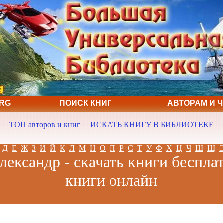
ORG
ПОИСК КНИГ
АВТОРАМ И 
ТОП авторов и книг
ИСКАТЬ КНИГУ В БИБЛИОТЕКЕ
Д
Е
Ж
З
И
Й
К
Л
М
Н
О
П
Р
С
Т
У
Ф
Х
Ц
Ч
Ш
Щ
лександр - скачать книги бесплат
книги онлайн