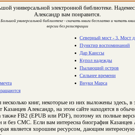
шой универсальной электронной библиотеке. Надемеся,
Александр вам понравится.
 Большой универсальной библиотеке - скачать книги бесплатно и читать книг
версии без регистрации
Северный мост - 3. Мост 
Пунктир воспоминаний
Дар Каиссы
Купол надежды
Пылающий остров
Сильнее времени
 мечта
Внуки Марса
вращаются
 несколько книг, некоторые из них выложены здесь, в 
т Казанцев Александр, на этом сайте находятся в обы
а также FB2 (EPUB или PDF), поэтому их полные верси
ии и без СМС. Если вам интересна биография Казанцев
торая является хорошим ресурсом, дающим интересную