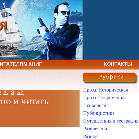
ЧИТАТЕЛЯМ КНИГ
КОНТАКТЫ
Рубрики
Проза. Историческая
Э
Ю
Я
AZ
Проза. Современная
но и читать
Психология
Публицистика
Путешествия и география
Развлечения
Разное