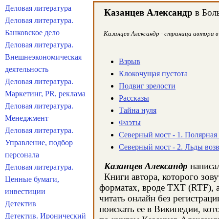
Деловая литература
Казанцев Александр
в Боль
Деловая литература.
Банковское дело
Казанцев Александр - страница автора в
Деловая литература.
Внешнеэкономическая
Взрыв
деятельность
Клокочущая пустота
Деловая литература.
Подвиг зрелости
Маркетинг, PR, реклама
Рассказы
Деловая литература.
Тайна нуля
Менеджмент
Фаэты
Деловая литература.
Северный мост - 1. Полярная
Управление, подбор
Северный мост - 2. Льды воз
персонала
Казанцев Александр
написал
Деловая литература.
Книги автора, которого зову
Ценные бумаги,
форматах, вроде TXT (RTF), 
инвестиции
читать онлайн без регистрац
Детектив
поискать ее в Википедии, ко
Детектив. Иронический