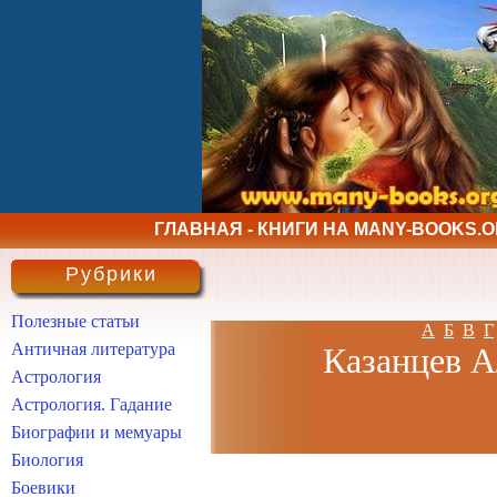
ГЛАВНАЯ - КНИГИ НА MANY-BOOKS.
Рубрики
Полезные статьи
А
Б
В
Г
Античная литература
Казанцев А
Астрология
Астрология. Гадание
Биографии и мемуары
Биология
Боевики