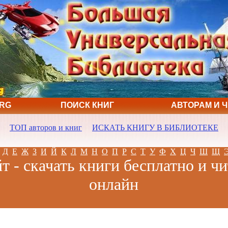
ORG
ПОИСК КНИГ
АВТОРАМ И 
ТОП авторов и книг
ИСКАТЬ КНИГУ В БИБЛИОТЕКЕ
Д
Е
Ж
З
И
Й
К
Л
М
Н
О
П
Р
С
Т
У
Ф
Х
Ц
Ч
Ш
Щ
т - скачать книги бесплатно и ч
онлайн