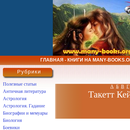
ГЛАВНАЯ - КНИГИ НА MANY-BOOKS.
Рубрики
Полезные статьи
А
Б
В
Г
Античная литература
Такетт Кей
Астрология
Астрология. Гадание
Биографии и мемуары
Биология
Боевики