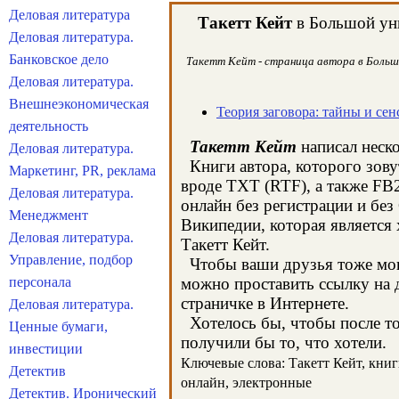
Деловая литература
Такетт Кейт
в Большой уни
Деловая литература.
Банковское дело
Такетт Кейт - страница автора в Большо
Деловая литература.
Внешнеэкономическая
Теория заговора: тайны и се
деятельность
Такетт Кейт
написал неско
Деловая литература.
Книги автора, которого зовут
Маркетинг, PR, реклама
вроде TXT (RTF), а также FB
Деловая литература.
онлайн без регистрации и без
Менеджмент
Википедии, которая является
Деловая литература.
Такетт Кейт.
Управление, подбор
Чтобы ваши друзья тоже могл
персонала
можно проставить ссылку на д
страничке в Интернете.
Деловая литература.
Хотелось бы, чтобы после тог
Ценные бумаги,
получили бы то, что хотели.
инвестиции
Ключевые слова: Такетт Кейт, книги
Детектив
онлайн, электронные
Детектив. Иронический