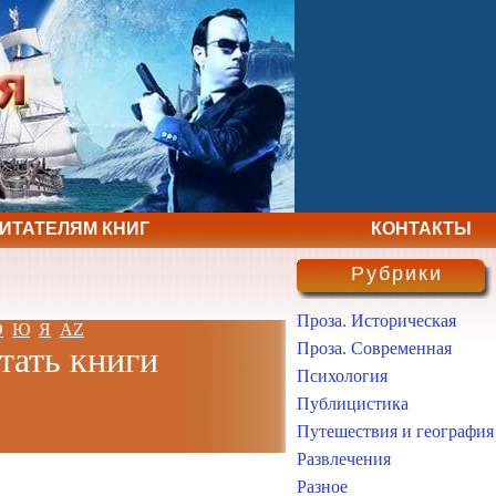
ЧИТАТЕЛЯМ КНИГ
КОНТАКТЫ
Рубрики
Проза. Историческая
Э
Ю
Я
AZ
Проза. Современная
итать книги
Психология
Публицистика
Путешествия и география
Развлечения
Разное