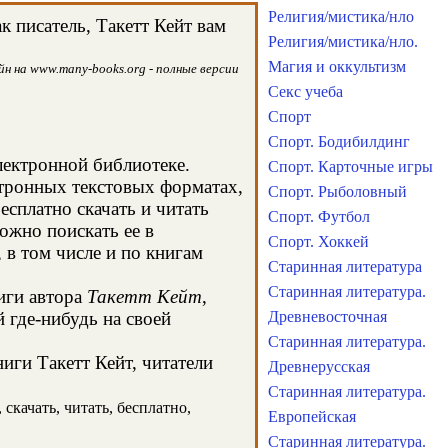
Религия/мистика/нло
 писатель, Такетт Кейт вам
Религия/мистика/нло.
Магия и оккультизм
н на www.many-books.org - полные версии
Секс учеба
Спорт
Спорт. Бодибилдинг
лектронной библиотеке.
Спорт. Карточные игры
ктронных текстовых форматах,
Спорт. Рыболовный
сплатно скачать и читать
Спорт. Футбол
ожно поискать ее в
Спорт. Хоккей
в том числе и по книгам
Старинная литература
Старинная литература.
иги автора
Такетт Кейт
,
 где-нибудь на своей
Древневосточная
Старинная литература.
иги Такетт Кейт, читатели
Древнерусская
Старинная литература.
скачать, читать, бесплатно,
Европейская
Старинная литература.